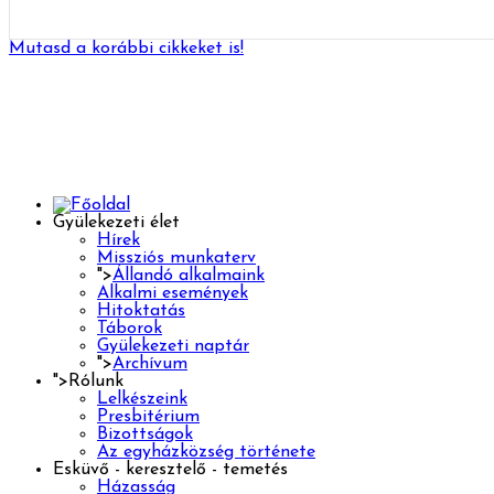
Mutasd a korábbi cikkeket is!
Gyülekezeti élet
Hírek
Missziós munkaterv
">
Állandó alkalmaink
Alkalmi események
Hitoktatás
Táborok
Gyülekezeti naptár
">
Archívum
">
Rólunk
Lelkészeink
Presbitérium
Bizottságok
Az egyházközség története
Esküvő - keresztelő - temetés
Házasság