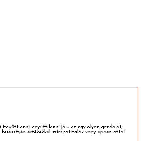
.) Együtt enni, együtt lenni jó – ez egy olyan gondolat,
 keresztyén értékekkel szimpatizálók vagy éppen attól