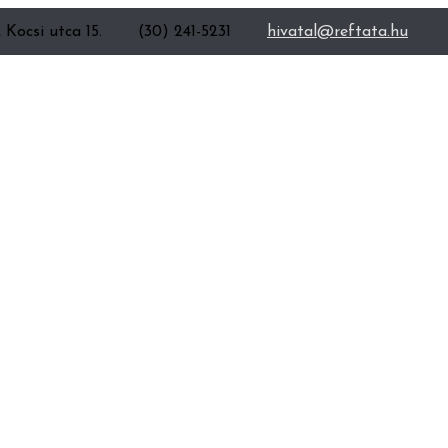
 Kocsi utca 15.
(30) 241-5231
hivatal@reftata.hu