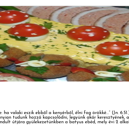
 ha valaki eszik ebből a kenyérből, élni fog örökké…” (Jn. 6.51
nyian tudunk hozzá kapcsolódni, legyünk akár keresztyének, a
ndult útjára gyülekezetünkben a batyus ebéd, mely évi 2 alk