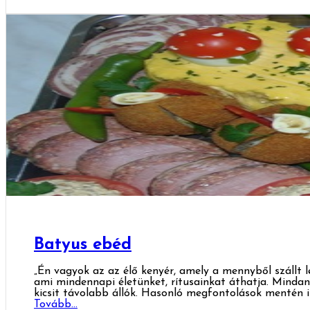
Batyus ebéd
„Én vagyok az az élő kenyér, amely a mennyből szállt le:
ami mindennapi életünket, rítusainkat áthatja. Mindan
kicsit távolabb állók. Hasonló megfontolások mentén i
Tovább...