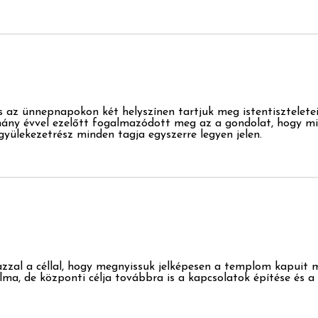
 az ünnepnapokon két helyszínen tartjuk meg istentisztelete
éhány évvel ezelőtt fogalmazódott meg az a gondolat, hogy m
yülekezetrész minden tagja egyszerre legyen jelen.
azzal a céllal, hogy megnyissuk jelképesen a templom kapuit m
alma, de központi célja továbbra is a kapcsolatok építése és