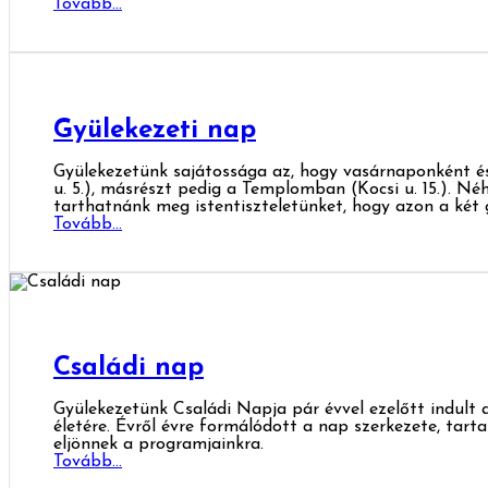
Tovább...
Gyülekezeti nap
Gyülekezetünk sajátossága az, hogy vasárnaponként és
u. 5.), másrészt pedig a Templomban (Kocsi u. 15.). N
tarthatnánk meg istentiszteletünket, hogy azon a két g
Tovább...
Családi nap
Gyülekezetünk Családi Napja pár évvel ezelőtt indult 
életére. Évről évre formálódott a nap szerkezete, tart
eljönnek a programjainkra.
Tovább...