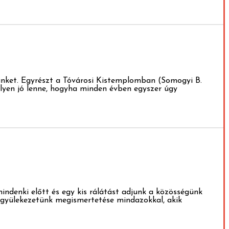
inket. Egyrészt a Tóvárosi Kistemplomban (Somogyi B.
ilyen jó lenne, hogyha minden évben egyszer úgy
indenki előtt és egy kis rálátást adjunk a közösségünk
 a gyülekezetünk megismertetése mindazokkal, akik