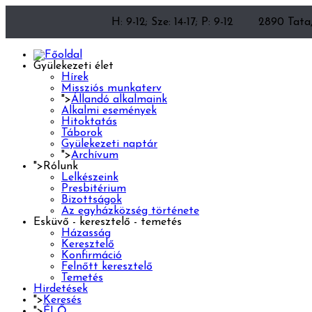
H: 9-12; Sze: 14-17; P: 9-12
2890 Tata,
Gyülekezeti élet
Hírek
Missziós munkaterv
">
Állandó alkalmaink
Alkalmi események
Hitoktatás
Táborok
Gyülekezeti naptár
">
Archívum
">
Rólunk
Lelkészeink
Presbitérium
Bizottságok
Az egyházközség története
Esküvő - keresztelő - temetés
Házasság
Keresztelő
Konfirmáció
Felnőtt keresztelő
Temetés
Hirdetések
">
Keresés
">
ÉLŐ