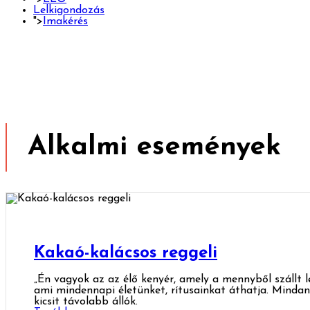
Lelkigondozás
">
Imakérés
Alkalmi események
Kakaó-kalácsos reggeli
„Én vagyok az az élő kenyér, amely a mennyből szállt le:
ami mindennapi életünket, rítusainkat áthatja. Mindan
kicsit távolabb állók.